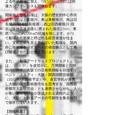
よる作品展示に加え、7月16日、17日には関
連カンファレンスも開催します。
開催地となる船場は、大阪の歴史的中心市街
地で、北は土佐堀川、東は東横堀川、南は旧
長堀川 (現在は長堀通)、西は旧西横堀川 (現
在は阪神高速道路)に囲まれた南北2.1km、東
西1.1kmの約230haの区域を指します。かつ
て船場の旦那衆と呼ばれる経営者達が住ま
い、文化芸術を支え育んでいた船場を、国内
外に存在感を示すアートの発信拠点として再
び躍進させたいと考えています。
また、「船場アートサイトプロジェクト」で
は、「Vol. 01」を皮切りに、万博開催と同時
期の2025年、大阪での芸術祭開催を目指すイ
ベント「スタディ：大阪・関西国際芸術祭」
（2022年1月開催予定）や、産官学民が連携
し大阪の国際芸術都市化を思考する「国際芸
術都市大阪研究会」とも連携させながら、人
が集い都市や社会が形成される過程のよう
に、大阪におけるアートの可能性を集合知型
で探求していきます。
【開催概要】