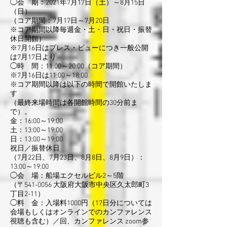
◯会 期：2021年7月17日（土）～8月15日
（日）
（コア期間：7月17日～7月20日
※コア期間以降毎週金・土・日・祝日・振替
休日開館）
※7月16日はプレス・ビューにつき一般公開
は7月17日より
◯時 間：11:00～20:00（コア期間）
※7月16日は11:00～18:00
※コア期間以降は以下の時間で開館いたしま
す
（最終来場時間は各開館時間の30分前ま
で）。
金：16:00～19:00
土：13:00～19:00
日：13:00～19:00
祝日／振替休日
（7月22日、7月23日、8月8日、8月9日）：
13:00～19:00
◯会 場：船場エクセルビル2～5階
（〒541-0056 大阪府大阪市中央区久太郎町3
丁目2-11）
◯料 金：入場料1000円（17日分については
会場もしくはオンラインでのカンファレンス
視聴も含む）／回、カンファレンス zoom参