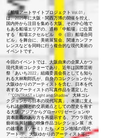
「船場アートサイトプロジェクト Vol.01」
は、2025年に大阪・関西万博の開催を控え、
国内外から注目を集める大阪、その中心地で
もある船場エリアの、通称「中船場」に位置
する「船場エクセルビル ※（旧）船場合同
ビル」を舞台に、美術展覧会、関連カンファ
レンスなどを同時に行う複合的な現代美術の
イベントです。
今回のイベントでは、大阪由来の企業人かつ
現代美術コレクターであり、近年は国際芸術
祭「あいち2022」組織委員会長としても知ら
れる大林剛郎氏が、自身のコレクションから
大阪ゆかりのアーティストを含む、日本を代
表するアーティストの写真作品を選定した
「“CONTRAST = Light and Shadow” 大林コレ
クションから日本の現代写真」、水運に支え
られ諸外国との交易拠点としての歴史を有す
る大阪/アジアからグローバリゼーションや
資本主義のあり方を再提示する、アウラ現代
藝術振興財団の映像作品コレクション展「水
の越境者（ゾーミ）たち -メコン地域の現代
アート-」、大阪ゆかりのアーティスト等に