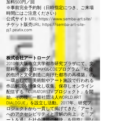
加料500円／回
※事前完全予約制（日時指定につき、ご来場
時間にはご注意ください）
公式サイト URL:
https://www.semba-art.site/
チケット販売URL:
https://semba-art-site-
pj1.peatix.com
株式会社アートローグ
2010年大阪市立大学都市研究プラザにて、文
部科学省のグローバルCOEプログラム「社会
的包摂と文化創造に向けた都市の再構築」の
一環として、美術館やアート施設で行われる
作品解説を映像化し収集、保存しオンライン
配信する「CURATORSTV プロジェクト」を開
始。その後「一般社団法人WORLD ART
DIALOGUE」を設立し活動。2017年、研究プ
ロジェクトから一貫して掲げてきた「アート
へのアクセシビリティと理解の向上」と「ア
ートを通した社会課題の解決」を目指し、ソ
ーシャル・アート・カンパニーである株式会
社アートローグを設立。これまで、展覧会の
オンライン配信にいち早く取り組み、2014年